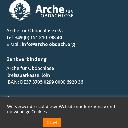
Arche für Obdachlose e.V.
Tel:
+49 (0) 151 210 788 40
E-Mail:
info@arche-obdach.org
Bankverbindung
Arche für Obdachlose
Kreissparkasse Köln
IBAN: DE37 3705 0299 0000 6920 36
Vereinssatzung
Mitgliedsantrag
Wir verwenden auf dieser Website nur funktionale und
Impressum
notwendige Cookies.
Datenschutzerklärung
Okay!
Cookie settings